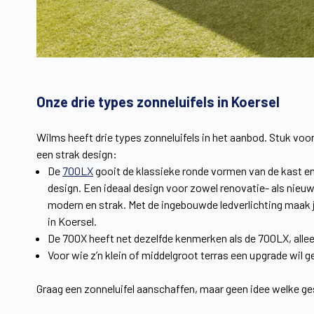
Onze drie types zonneluifels in Koersel
Wilms heeft drie types zonneluifels in het aanbod. Stuk voor
een strak design:
De
700LX
gooit de klassieke ronde vormen van de kast en
design. Een ideaal design voor zowel renovatie- als nieuwb
modern en strak. Met de ingebouwde ledverlichting maak 
in Koersel.
De 700X heeft net dezelfde kenmerken als de 700LX, allee
Voor wie z’n klein of middelgroot terras een upgrade wil g
Graag een zonneluifel aanschaffen, maar geen idee welke ge