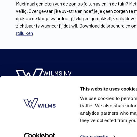
Maximaal genieten van de zon op je terras en in de tuin? M
veilig. Over gevaarlijke uv-stralen hoef je je geen zorgen te
druk op de knop, waardoor jij vlug en gemakkelijk schaduw t
zichtbaar is wanneer jij dat wil. Download de brochure en on
rolluiken
!
WILMS NV
Molsebaan 20
This website uses cookie
B-2450 Meerhout
We use cookies to personal
BE 0422.115.690
traffic. We also share info
analytics partners who may
they’ve collected from your