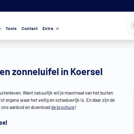
e
Tools
Contact
Extra
n zonneluifel in Koersel
buitenleven. Want natuurlijk wil je maximaal van het buiten
fst ergens waar het veilig en schaduwrijk is. En daar zijn de
 op ons aanbod en download
de brochure
!
sel