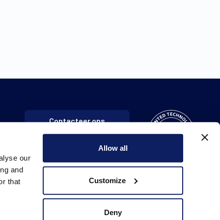
Contacteer ons
Allow all
alyse our
ing and
Customize
r that
Deny