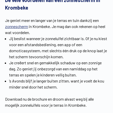
De vele voordelen van een zonnescherm in
Vind een verdeler
Offerte op maat
Krombeke
Gratis brochure
Je geniet meer en langer van je terras en tuin dankzij een
zonnescherm
in Krombeke. Je mag dan ook rekenen op heel
wat voordelen.
Jij beslist wanneer je zonneluifel zichtbaar is. Of je nu kiest
voor een afstandsbediening, een app of een
domoticasysteem, met slechts één druk op de knop laat je
het scherm tevoorschijn komen.
Je creëert snel en gemakkelijk schaduw op een zonnige
dag. Zo geniet jij onbezorgd van een namiddag op het
terras en spelen je kinderen veilig buiten.
’s Avonds blijf je langer buiten zitten, want je voelt de kou
minder snel door het scherm.
Download nu de brochure en droom alvast weg bij alle
mogelijk zonneluifels voor je terras in Krombeke.