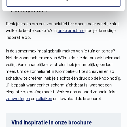
Om je klein of middelgroot terras een upgrade te geven, is
er ook nog de 500X.
Denk je eraan om een zonneluifel te kopen, maar weet je niet
welke de beste keuze is? In
onze brochure
doe je de nodige
inspiratie op.
In de zomer maximaal gebruik maken van je tuin en terras?
Met de zonneschermen van Wilms doe je dat nu ook helemaal
veilig. Van schadelijke uv-stralen heb je namelijk geen last
meer. Om de zonneluifel in Krombeke uit te schuiven en zo
schaduw te creëren, heb je slechts één druk op de knop nodig.
Jij bepaalt wanneer het scherm zichtbaar is, wat het een
elegante oplossing maakt. Verken ons aanbod zonneluifels,
zonweringen
en
rolluiken
en download de brochure!
Vind inspiratie in onze brochure