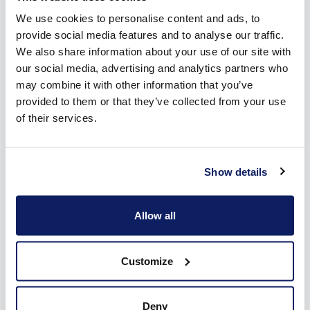
We use cookies to personalise content and ads, to
provide social media features and to analyse our traffic.
We also share information about your use of our site with
our social media, advertising and analytics partners who
may combine it with other information that you’ve
Onze drie types zonneluifels in Krombeke
provided to them or that they’ve collected from your use
of their services.
Er zijn drie types zonneluifels beschikbaar bij Wilms. Ze
getuigen van een sterk staaltje spitstechnologie in een strak
design:
Show details
De
700LX
ruilt de klassieke ronde vormen van de kast en
voorprofielen voor een scherp, recht ontwerp. Van landelijk
Allow all
en rustiek tot modern en strak, voor elke renovatie- of
nieuwbouwwoning is dit een ideaal design. Met de
ingebouwde ledverlichting maak je het bovendien telkens
Customize
weer gezellig onder je zonnescherm in Krombeke.
De 700X heeft alle kenmerken van de 700LX, maar geen
ledverlichting.
Deny