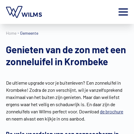
Menu
Home
Gemeente
particulier
Ik ben een
Genieten van de zon met een
Home
zonneluifel in Krombeke
Producten
Inspiratie
Tools
De ultieme upgrade voor je buitenleven? Een zonneluifel in
Contact
Krombeke! Zodra de zon verschijnt, wil je vanzelfsprekend
Extra
maximaal van het buiten zijn genieten. Maar dan wel liefst
Jobs
ergens waar het veilig en schaduwrijk is. En daar zijn de
zonneluifels van Wilms perfect voor. Download
de brochure
Wilms World
en neem alvast een kijkje in ons aanbod.
NL