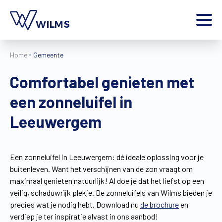
Menu
Home
Gemeente
particulier
Ik ben een
Comfortabel genieten met
Home
een zonneluifel in
Producten
Inspiratie
Leeuwergem
Tools
Contact
Extra
Een zonneluifel in Leeuwergem: dé ideale oplossing voor je
buitenleven. Want het verschijnen van de zon vraagt om
Jobs
maximaal genieten natuurlijk! Al doe je dat het liefst op een
Wilms World
veilig, schaduwrijk plekje. De zonneluifels van Wilms bieden je
NL
precies wat je nodig hebt. Download nu
de brochure
en
verdiep je ter inspiratie alvast in ons aanbod!