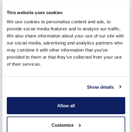
zonneluifels in Leeuwergem.
This website uses cookies
We use cookies to personalise content and ads, to
provide social media features and to analyse our traffic.
We also share information about your use of our site with
our social media, advertising and analytics partners who
may combine it with other information that you’ve
provided to them or that they’ve collected from your use
of their services.
Show details
Allow all
Doe inspiratie op voor je zonneluifel in
Customize