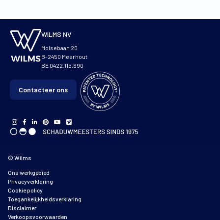
WILMS NV
Molsebaan 20
B-2450 Meerhout
BE 0422.115.690
Contacteer ons
© Wilms
Ons werkgebied
Privacyverklaring
Cookie policy
Toegankelijkheidsverklaring
Disclaimer
Verkoopsvoorwaarden