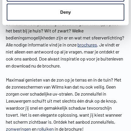
Leeuwergem
Deny
Je begint niet ondoordacht aan je zoektocht naar een
zonneluifel voor je woning in Leeuwergem. Welk type past
het best bij je huis? Wit of zwart? Welke
bedieningsmogelijkheden zijn er en wat met sfeerverlichting?
Alle nodige informatie vind je in onze
brochures
. Je vindt er
niet alleen een antwoord op al je vragen, maar je ontdekt er
ook ons aanbod. Doe alvast inspiratie op voor je buitenleven
en download nu de brochure.
Maximaal genieten van de zon op je terras en in de tuin? Met
de zonneschermen van Wilms kan dat nu ook veilig. Geen
zorgen over schadelijke uv-stralen. De zonneluifel in
Leeuwergem schuift uit met slechts één druk op de knop,
waardoor jij snel en gemakkelijk schaduw tevoorschijn
tovert. Het is een elegante oplossing, want jij kiest wanneer
het scherm zichtbaar is. Ontdek het aanbod zonneluifels,
zonweringen
en
rolluiken
in de brochure!