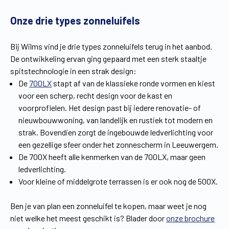
Vind een verdeler
Offerte op maat
Onze drie types zonneluifels
Gratis brochure
Bij Wilms vind je drie types zonneluifels terug in het aanbod.
De ontwikkeling ervan ging gepaard met een sterk staaltje
spitstechnologie in een strak design:
De
700LX
stapt af van de klassieke ronde vormen en kiest
voor een scherp, recht design voor de kast en
voorprofielen. Het design past bij iedere renovatie- of
nieuwbouwwoning, van landelijk en rustiek tot modern en
strak. Bovendien zorgt de ingebouwde ledverlichting voor
een gezellige sfeer onder het zonnescherm in Leeuwergem.
De 700X heeft alle kenmerken van de 700LX, maar geen
ledverlichting.
Voor kleine of middelgrote terrassen is er ook nog de 500X.
Ben je van plan een zonneluifel te kopen, maar weet je nog
niet welke het meest geschikt is? Blader door
onze brochure