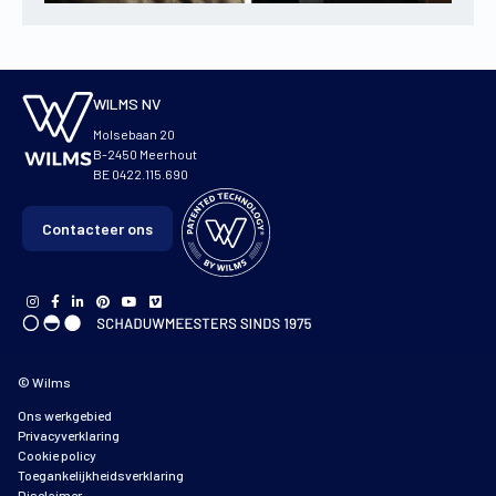
WILMS NV
Molsebaan 20
B-2450 Meerhout
BE 0422.115.690
Contacteer ons
© Wilms
Ons werkgebied
Privacyverklaring
Cookie policy
Toegankelijkheidsverklaring
Disclaimer