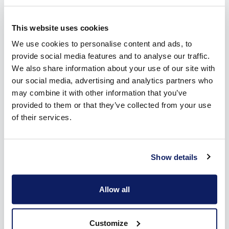
This website uses cookies
We use cookies to personalise content and ads, to
provide social media features and to analyse our traffic.
We also share information about your use of our site with
our social media, advertising and analytics partners who
may combine it with other information that you’ve
provided to them or that they’ve collected from your use
of their services.
Het voordeel van een zonnescherm in
Letterhoutem
Show details
Je geniet meer en langer van je terras en tuin dankzij een
Allow all
zonnescherm
in Letterhoutem. Met zo'n scherm mag je
rekenen op heel wat voordelen.
Of je zonneluifel zichtbaar is of niet, dat bepaal je volledig
Customize