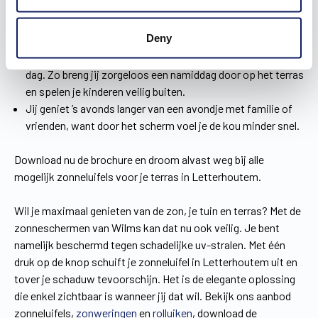
zelf. Of je nu kiest voor een domoticasysteem, een
afstandsbediening of een app, met slechts één druk op de
Deny
knop komt het scherm tevoorschijn.
Je creëert vlug en gemakkelijk schaduw op een zonnige
dag. Zo breng jij zorgeloos een namiddag door op het terras
en spelen je kinderen veilig buiten.
Jij geniet ’s avonds langer van een avondje met familie of
vrienden, want door het scherm voel je de kou minder snel.
Download nu de brochure en droom alvast weg bij alle
mogelijk zonneluifels voor je terras in Letterhoutem.
Wil je maximaal genieten van de zon, je tuin en terras? Met de
zonneschermen van Wilms kan dat nu ook veilig. Je bent
namelijk beschermd tegen schadelijke uv-stralen. Met één
druk op de knop schuift je zonneluifel in Letterhoutem uit en
tover je schaduw tevoorschijn. Het is de elegante oplossing
die enkel zichtbaar is wanneer jij dat wil. Bekijk ons aanbod
zonneluifels,
zonweringen
en
rolluiken
, download de