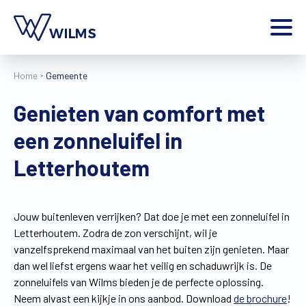
Menu
Home
Gemeente
particulier
Ik ben een
Genieten van comfort met
Home
een zonneluifel in
Producten
Inspiratie
Letterhoutem
Tools
Contact
Extra
Jouw buitenleven verrijken? Dat doe je met een zonneluifel in
Letterhoutem. Zodra de zon verschijnt, wil je
Jobs
vanzelfsprekend maximaal van het buiten zijn genieten. Maar
Wilms World
dan wel liefst ergens waar het veilig en schaduwrijk is. De
NL
zonneluifels van Wilms bieden je de perfecte oplossing.
Neem alvast een kijkje in ons aanbod. Download
de brochure
!