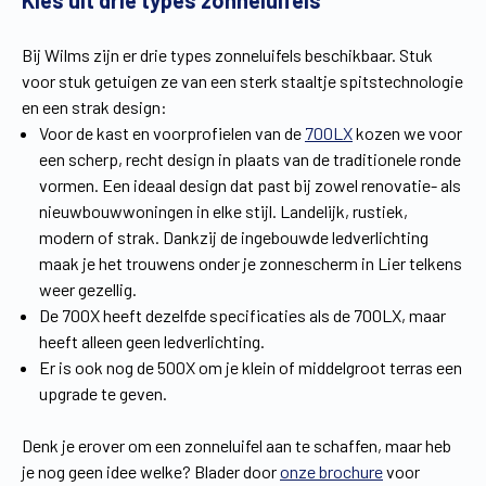
Kies uit drie types zonneluifels
Vind een verdeler
Offerte op maat
Bij Wilms zijn er drie types zonneluifels beschikbaar. Stuk
Gratis brochure
voor stuk getuigen ze van een sterk staaltje spitstechnologie
en een strak design:
Voor de kast en voorprofielen van de
700LX
kozen we voor
een scherp, recht design in plaats van de traditionele ronde
vormen. Een ideaal design dat past bij zowel renovatie- als
nieuwbouwwoningen in elke stijl. Landelijk, rustiek,
modern of strak. Dankzij de ingebouwde ledverlichting
maak je het trouwens onder je zonnescherm in Lier telkens
weer gezellig.
De 700X heeft dezelfde specificaties als de 700LX, maar
heeft alleen geen ledverlichting.
Er is ook nog de 500X om je klein of middelgroot terras een
upgrade te geven.
Denk je erover om een zonneluifel aan te schaffen, maar heb
je nog geen idee welke? Blader door
onze brochure
voor