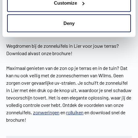
Je bent zeker van een optimale bescherming tegen de zon.
Customize
Zo spelen je kinderen veilig buiten en breng jij zorgeloos
een namiddag door op het terras.
Deny
Het scherm laat kou minder vlug door, waardoor jij je
avonden op het terras verlengt.
Wegdromen bij de zonneluifels in Lier voor jouw terras?
Download alvast onze brochure!
Maximaal genieten van de zon op je terras en in de tuin? Dat
kan nu ook veilig met de zonneschermen van Wilms. Geen
zorgen over gevaarlijke uv-stralen. Je schuift de zonneluifel
in Lier met één druk op de knop uit, waardoor je snel schaduw
tevoorschijn tovert. Het is een elegante oplossing, waar jij de
volledig controle over hebt. Ontdek de voordelen van onze
zonneluifels,
zonweringen
en
rolluiken
en download snel de
brochure!