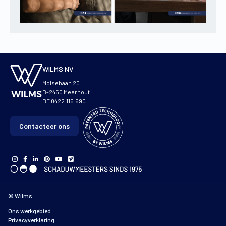
WILMS NV
Molsebaan 20
B-2450 Meerhout
BE 0422.115.690
Contacteer ons
© Wilms
Ons werkgebied
Privacyverklaring