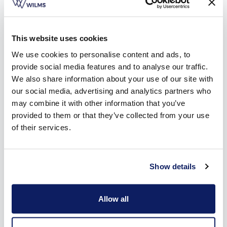
This website uses cookies
We use cookies to personalise content and ads, to
provide social media features and to analyse our traffic.
We also share information about your use of our site with
our social media, advertising and analytics partners who
may combine it with other information that you’ve
provided to them or that they’ve collected from your use
Het voordeel van een zonnescherm in Lier
of their services.
Dankzij het
zonnescherm
in Lier geniet je langer en meer van
je tuin en terras. Zo'n scherm heeft dan ook heel wat
Show details
voordelen.
Jij kiest zelf of je zonneluifel zichtbaar is of niet. Of je nu
kiest voor een domoticasysteem, een app of een
Allow all
afstandsbediening, met slechts één druk op de knop komt
het scherm tevoorschijn.