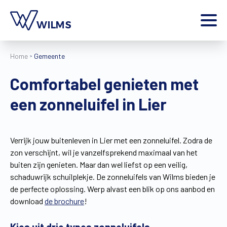
Menu
Home
Gemeente
particulier
Ik ben een
Comfortabel genieten met
Home
een zonneluifel in Lier
Producten
Inspiratie
Tools
Verrijk jouw buitenleven in Lier met een zonneluifel. Zodra de
Contact
zon verschijnt, wil je vanzelfsprekend maximaal van het
Extra
buiten zijn genieten. Maar dan wel liefst op een veilig,
Jobs
schaduwrijk schuilplekje. De zonneluifels van Wilms bieden je
de perfecte oplossing. Werp alvast een blik op ons aanbod en
Wilms World
download
de brochure
!
NL