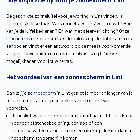
Doe inspiratie op voor je zonneluifel in Lint
Vind een verdeler
Offerte op maat
De geschikte zonneluifel voor je woning in Lint vinden, is
Gratis brochure
geen makkelijke taak. Welk model kies je? Zwart of wit? Hoe
kan je de luifel bedienen? En wat met sfeerverlichting? Onze
brochure
over zonneluifels is de oplossing. Je ontdekt er ons
aanbod en vindt er een antwoord op de meest voorkomende
vragen. Download ‘m nu en droom alvast weg bij de vele
mogelijkheden voor jouw terras.
Het voordeel van een zonnescherm in Lint
Dankzij je
zonnescherm
in Lint geniet je meer en langer van je
tuin en terras. Je mag dan ook rekenen op heel wat
voordelen.
Jij beslist wanneer je zonneluifel zichtbaar is. Of je nu kiest
voor een afstandsbediening, een app of een
domoticasysteem, met slechts één druk op de knop laat je
het scherm tevoorschijn komen.