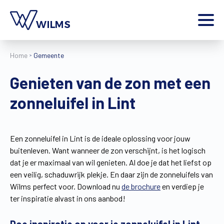
Menu
Home
Gemeente
particulier
Ik ben een
Genieten van de zon met een
Home
zonneluifel in Lint
Producten
Inspiratie
Tools
Een zonneluifel in Lint is de ideale oplossing voor jouw
Contact
buitenleven. Want wanneer de zon verschijnt, is het logisch
Extra
dat je er maximaal van wil genieten. Al doe je dat het liefst op
Jobs
een veilig, schaduwrijk plekje. En daar zijn de zonneluifels van
Wilms perfect voor. Download nu
de brochure
en verdiep je
Wilms World
ter inspiratie alvast in ons aanbod!
NL