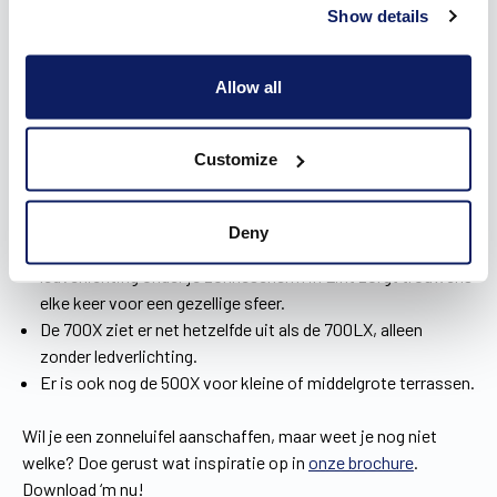
Show details
Kies uit drie types zonneluifels in Lint
Allow all
Het aanbod zonneluifels van Wilms bestaat uit drie types. Alle
drie getuigen ze van een sterk staaltje spitstechnologie in
een strak design:
Customize
De
700LX
heeft een scherp, recht ontwerp in plaats van
een traditionele afgeronde vorm. Een ideaal design dat
past bij zowel renovatie- als nieuwbouwwoningen in elke
Deny
stijl. Landelijk, rustiek, modern of strak. De ingebouwde
ledverlichting onder je zonnescherm in Lint zorgt trouwens
elke keer voor een gezellige sfeer.
De 700X ziet er net hetzelfde uit als de 700LX, alleen
zonder ledverlichting.
Er is ook nog de 500X voor kleine of middelgrote terrassen.
Wil je een zonneluifel aanschaffen, maar weet je nog niet
welke? Doe gerust wat inspiratie op in
onze brochure
.
Download ‘m nu!