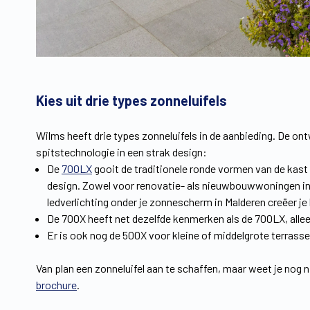
Kies uit drie types zonneluifels
Wilms heeft drie types zonneluifels in de aanbieding. De on
spitstechnologie in een strak design:
De
700LX
gooit de traditionele ronde vormen van de kast
design. Zowel voor renovatie- als nieuwbouwwoningen in el
ledverlichting onder je zonnescherm in Malderen creëer je 
De 700X heeft net dezelfde kenmerken als de 700LX, allee
Er is ook nog de 500X voor kleine of middelgrote terrasse
Van plan een zonneluifel aan te schaffen, maar weet je nog n
brochure
.