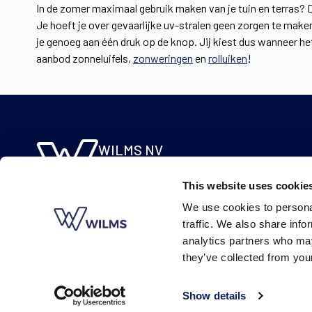
In de zomer maximaal gebruik maken van je tuin en terras?
Je hoeft je over gevaarlijke uv-stralen geen zorgen te make
je genoeg aan één druk op de knop. Jij kiest dus wanneer h
aanbod zonneluifels,
zonweringen
en
rolluiken
!
WILMS NV
Molsebaan 20
This website uses cookie
B-2450 Meerhout
We use cookies to personal
BE 0422.115.690
traffic. We also share info
analytics partners who may
they’ve collected from your
Show details
© Wilms