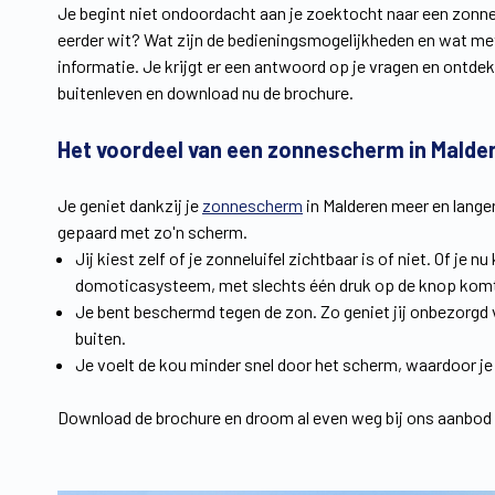
Je begint niet ondoordacht aan je zoektocht naar een zonnel
eerder wit? Wat zijn de bedieningsmogelijkheden en wat met
informatie. Je krijgt er een antwoord op je vragen en ontde
buitenleven en download nu de brochure.
Het voordeel van een zonnescherm in Malde
Je geniet dankzij je
zonnescherm
in Malderen meer en langer
gepaard met zo'n scherm.
Jij kiest zelf of je zonneluifel zichtbaar is of niet. Of je
domoticasysteem, met slechts één druk op de knop komt
Je bent beschermd tegen de zon. Zo geniet jij onbezorgd v
buiten.
Je voelt de kou minder snel door het scherm, waardoor je ’s
Download de brochure en droom al even weg bij ons aanbod z