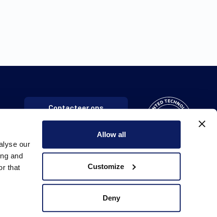
Contacteer ons
Allow all
alyse our
ing and
Customize
r that
Deny
Cookie policy
Toegankelijkheidsverklaring
Disclaimer
Verkoopsvoorwaarden