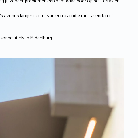
ng jij zonder problemen een namiddag door op het terras en
 ’s avonds langer geniet van een avondje met vrienden of
onneluifels in Middelburg.