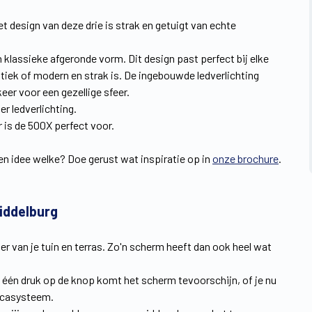
t design van deze drie is strak en getuigt van echte
 klassieke afgeronde vorm. Dit design past perfect bij elke
tiek of modern en strak is. De ingebouwde ledverlichting
er voor een gezellige sfeer.
er ledverlichting.
r is de 500X perfect voor.
een idee welke? Doe gerust wat inspiratie op in
onze brochure
.
iddelburg
er van je tuin en terras. Zo'n scherm heeft dan ook heel wat
ts één druk op de knop komt het scherm tevoorschijn, of je nu
icasysteem.