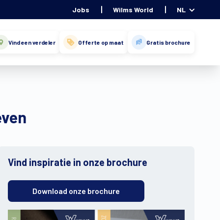
Jobs
Wilms World
NL
Vind een verdeler
Offerte op maat
Gratis brochure
even
Vind inspiratie in onze brochure
Download onze brochure