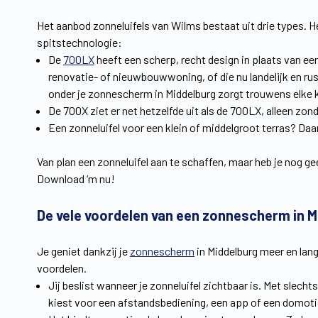
Het aanbod zonneluifels van Wilms bestaat uit drie types. He
spitstechnologie:
De
700LX
heeft een scherp, recht design in plaats van een
renovatie- of nieuwbouwwoning, of die nu landelijk en rus
onder je zonnescherm in Middelburg zorgt trouwens elke ke
De 700X ziet er net hetzelfde uit als de 700LX, alleen zond
Een zonneluifel voor een klein of middelgroot terras? Daa
Van plan een zonneluifel aan te schaffen, maar heb je nog g
Download ‘m nu!
De vele voordelen van een zonnescherm in M
Je geniet dankzij je
zonnescherm
in Middelburg meer en lang
voordelen.
Jij beslist wanneer je zonneluifel zichtbaar is. Met slech
kiest voor een afstandsbediening, een app of een domot