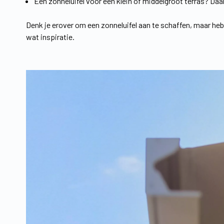
Een zonneluifel voor een klein of middelgroot terras? Daa
Denk je erover om een zonneluifel aan te schaffen, maar he
wat inspiratie.