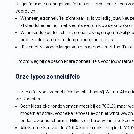
Je geniet meer en langer van je tuin en terras dankzij een
zo
voordelen.
Wanneer je zonneluifel zichtbaar is, is volledig jouw keu
afstandsbediening, met slechts één druk op de knop kom
Wanneer de zon fel schijnt, creëer je vlug en gemakkelijk s
probleemloos een namiddag door op het terras.
Jij geniet ’s avonds langer van een avondje met familie of
Droom weg bij de beschikbare zonneluifels voor jouw terras 
Onze types zonneluifels
Er zijn drie types zonneluifels beschikbaar bij Wilms. Alle d
strak design:
Geen klassieke ronde vormen meer bij de
700LX
, maar we
modern en strak, voor elke renovatie- of nieuwbouwwoning
onder je zonnescherm in Millen zorgt trouwens elke keer v
Alle kenmerken van de 700LX komen ook terug in de 700X, 