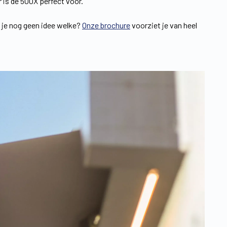
r is de 500X perfect voor.
b je nog geen idee welke?
Onze brochure
voorziet je van heel