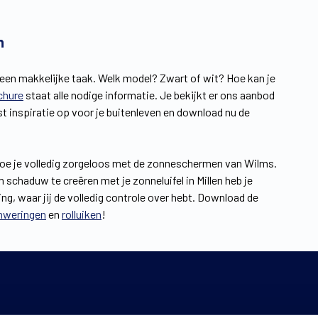
n
 geen makkelijke taak. Welk model? Zwart of wit? Hoe kan je
chure
staat alle nodige informatie. Je bekijkt er ons aanbod
t inspiratie op voor je buitenleven en download nu de
t doe je volledig zorgeloos met de zonneschermen van Wilms.
 schaduw te creëren met je zonneluifel in Millen heb je
ng, waar jij de volledig controle over hebt. Download de
nweringen
en
rolluiken
!