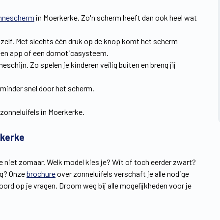
nnescherm
in Moerkerke. Zo'n scherm heeft dan ook heel wat
dig zelf. Met slechts één druk op de knop komt het scherm
, een app of een domoticasysteem.
eschijn. Zo spelen je kinderen veilig buiten en breng jij
ou minder snel door het scherm.
zonneluifels in Moerkerke.
rkerke
je niet zomaar. Welk model kies je? Wit of toch eerder zwart?
ing? Onze
brochure
over zonneluifels verschaft je alle nodige
woord op je vragen. Droom weg bij alle mogelijkheden voor je