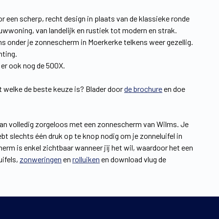
 een scherp, recht design in plaats van de klassieke ronde
uwwoning, van landelijk en rustiek tot modern en strak.
ns onder je zonnescherm in Moerkerke telkens weer gezellig.
hting.
s er ook nog de 500X.
t welke de beste keuze is? Blader door
de brochure
en doe
t kan volledig zorgeloos met een zonnescherm van Wilms. Je
bt slechts één druk op te knop nodig om je zonneluifel in
erm is enkel zichtbaar wanneer jij het wil, waardoor het een
ifels,
zonweringen
en
rolluiken
en download vlug de