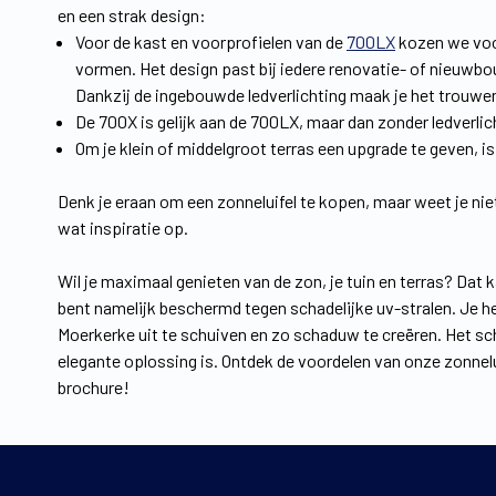
en een strak design:
Voor de kast en voorprofielen van de
700LX
kozen we voor
vormen. Het design past bij iedere renovatie- of nieuwbo
Dankzij de ingebouwde ledverlichting maak je het trouwe
De 700X is gelijk aan de 700LX, maar dan zonder ledverlic
Om je klein of middelgroot terras een upgrade te geven, i
Denk je eraan om een zonneluifel te kopen, maar weet je nie
wat inspiratie op.
Wil je maximaal genieten van de zon, je tuin en terras? Da
bent namelijk beschermd tegen schadelijke uv-stralen. Je he
Moerkerke uit te schuiven en zo schaduw te creëren. Het sch
elegante oplossing is. Ontdek de voordelen van onze zonnelu
brochure!