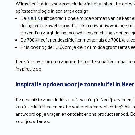
Wilms heeft drie types zonneluifels in het aanbod. De ontwi
spitstechnologie in een strak design:
De
700LX
ruilt de traditionele ronde vormen van de kast e
design voor zowel renovatie- als nieuwbouwwoningen in elk
Bovendien zorgt de ingebouwde ledverlichting voor een ge
De 700X heeft net dezelfde kenmerken als de 700LX, allee
Er is ook nog de 500X om je klein of middelgroot terras e
Denk je erover om een zonneluifel aan te schaffen, maar heb
inspiratie op.
Inspiratie opdoen voor je zonneluifel in Neer
De geschikte zonneluifel voor je woning in Neerijse vinden, 
kan je de luifel bedienen? En wat met sfeerverlichting? Alle 
antwoord op je vragen en ontdekt er ons productaanbod. Do
voor jouw terras.