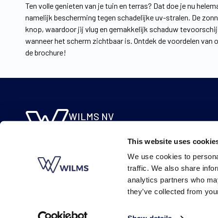
Ten volle genieten van je tuin en terras? Dat doe je nu hele
namelijk bescherming tegen schadelijke uv-stralen. De zonnel
knop, waardoor jij vlug en gemakkelijk schaduw tevoorschijn 
wanneer het scherm zichtbaar is. Ontdek de voordelen van o
de brochure!
WILMS NV
Molsebaan 20
This website uses cookie
B-2450 Meerhout
We use cookies to personal
BE 0422.115.690
traffic. We also share info
analytics partners who may
they’ve collected from your