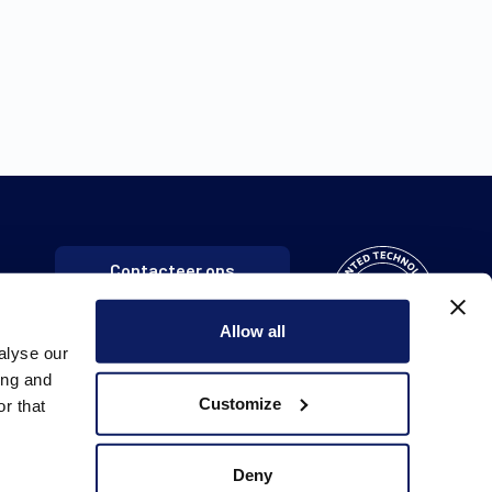
Contacteer ons
Allow all
alyse our
ing and
Customize
r that
Deny