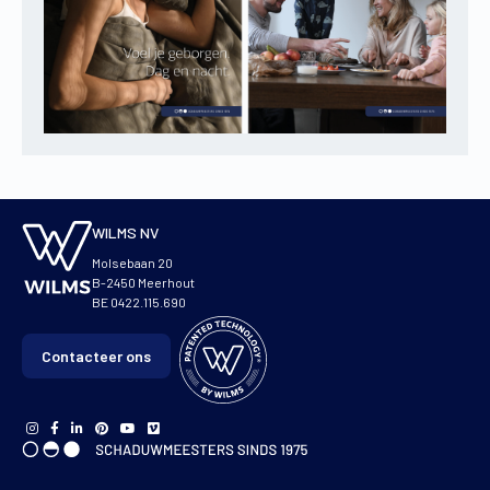
WILMS NV
Molsebaan 20
B-2450 Meerhout
BE 0422.115.690
Contacteer ons