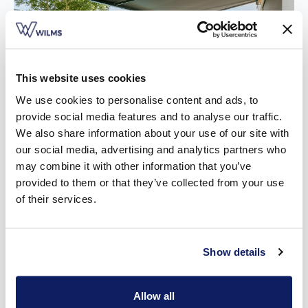
This website uses cookies
We use cookies to personalise content and ads, to
provide social media features and to analyse our traffic.
We also share information about your use of our site with
our social media, advertising and analytics partners who
may combine it with other information that you’ve
Onze types zonneluifels
provided to them or that they’ve collected from your use
of their services.
Wilms heeft drie types zonneluifels in het aanbod. Alle drie
getuigen ze van een sterk staaltje spitstechnologie in een
strak design:
Show details
De
700LX
gooit de klassieke ronde vormen van de kast en
voorprofielen overboord en gaat voor een scherp, recht
Allow all
design. Het design past bij iedere renovatie- of