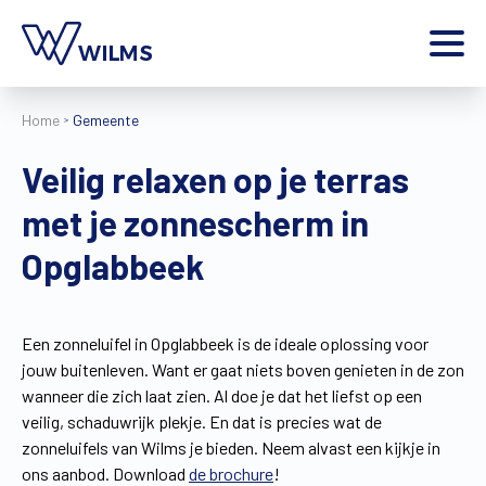
Menu
Home
Gemeente
particulier
Ik ben een
Veilig relaxen op je terras
Home
met je zonnescherm in
Producten
Inspiratie
Opglabbeek
Tools
Contact
Extra
Een zonneluifel in Opglabbeek is de ideale oplossing voor
jouw buitenleven. Want er gaat niets boven genieten in de zon
Jobs
wanneer die zich laat zien. Al doe je dat het liefst op een
Wilms World
veilig, schaduwrijk plekje. En dat is precies wat de
NL
zonneluifels van Wilms je bieden. Neem alvast een kijkje in
ons aanbod. Download
de brochure
!