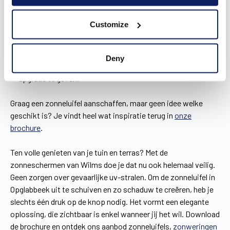
nieuwbouwwoning, van landelijk en rustiek tot modern en
strak. Bovendien zorgt de ingebouwde ledverlichting voor
Customize
een gezellige sfeer onder het zonnescherm in Opglabbeek.
De 700X is gelijk aan de 700LX, maar dan zonder
ledverlichting.
Deny
Er is ook nog de 500X om je klein of middelgroot terras een
upgrade te geven.
Graag een zonneluifel aanschaffen, maar geen idee welke
geschikt is? Je vindt heel wat inspiratie terug in
onze
brochure
.
Ten volle genieten van je tuin en terras? Met de
zonneschermen van Wilms doe je dat nu ook helemaal veilig.
Geen zorgen over gevaarlijke uv-stralen. Om de zonneluifel in
Opglabbeek uit te schuiven en zo schaduw te creëren, heb je
slechts één druk op de knop nodig. Het vormt een elegante
oplossing, die zichtbaar is enkel wanneer jij het wil. Download
de brochure en ontdek ons aanbod zonneluifels,
zonweringen