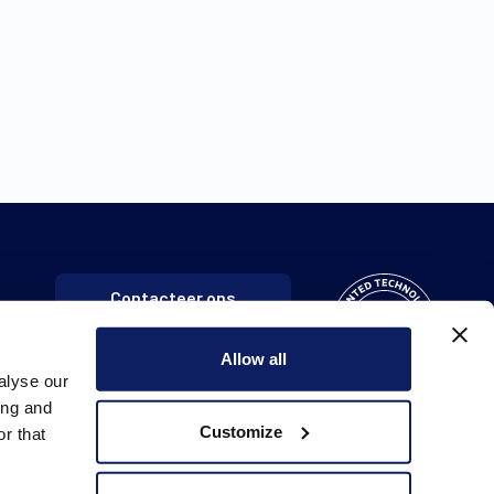
Contacteer ons
Allow all
alyse our
ing and
Customize
r that