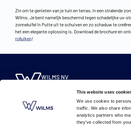
Zin om te genieten van je tuin en terras, in een stralende 
Wilms. Je bent namelijk beschermd tegen schadelijke uv-str
zonneluifel in Putte uit te schuiven en zo schaduw te creëre
het een elegante oplossing is. Download de brochure en ontd
rolluiken
!
WILMS NV
Molsebaan 20
This website uses cookie
B-2450 Meerhout
We use cookies to personal
BE 0422.115.690
traffic. We also share info
analytics partners who may
they’ve collected from your