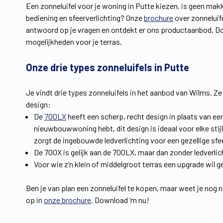
Een zonneluifel voor je woning in Putte kiezen, is geen mak
bediening en sfeerverlichting? Onze
brochure
over zonneluife
antwoord op je vragen en ontdekt er ons productaanbod. Do
mogelijkheden voor je terras.
Onze drie types zonneluifels in Putte
Je vindt drie types zonneluifels in het aanbod van Wilms. Ze
design:
De
700LX
heeft een scherp, recht design in plaats van ee
nieuwbouwwoning hebt, dit design is ideaal voor elke stijl
zorgt de ingebouwde ledverlichting voor een gezellige sf
De 700X is gelijk aan de 700LX, maar dan zonder ledverlic
Voor wie z’n klein of middelgroot terras een upgrade wil g
Ben je van plan een zonneluifel te kopen, maar weet je nog 
op in
onze brochure
. Download ‘m nu!