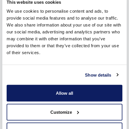
inspiratie op.
This website uses cookies
We use cookies to personalise content and ads, to
provide social media features and to analyse our traffic.
We also share information about your use of our site with
our social media, advertising and analytics partners who
may combine it with other information that you’ve
provided to them or that they’ve collected from your use
of their services.
Show details
Allow all
Customize
Inspiratie voor je zonneluifel in Ronse