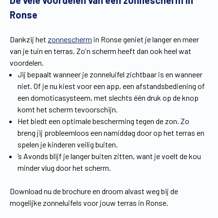
De vele voordelen van een zonnescherm in
Vind een verdeler
Offerte op maat
Ronse
Gratis brochure
Dankzij het
zonnescherm
in Ronse geniet je langer en meer
van je tuin en terras. Zo'n scherm heeft dan ook heel wat
voordelen.
Jij bepaalt wanneer je zonneluifel zichtbaar is en wanneer
niet. Of je nu kiest voor een app, een afstandsbediening of
een domoticasysteem, met slechts één druk op de knop
komt het scherm tevoorschijn.
Het biedt een optimale bescherming tegen de zon. Zo
breng jij probleemloos een namiddag door op het terras en
spelen je kinderen veilig buiten.
’s Avonds blijf je langer buiten zitten, want je voelt de kou
minder vlug door het scherm.
Download nu de brochure en droom alvast weg bij de
mogelijke zonneluifels voor jouw terras in Ronse.