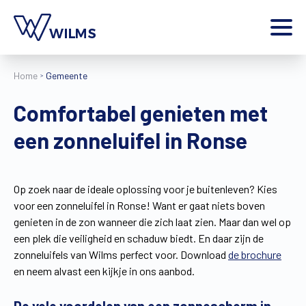
Menu
Home
Gemeente
particulier
Ik ben een
Comfortabel genieten met
Home
een zonneluifel in Ronse
Producten
Inspiratie
Tools
Op zoek naar de ideale oplossing voor je buitenleven? Kies
Contact
voor een zonneluifel in Ronse! Want er gaat niets boven
Extra
genieten in de zon wanneer die zich laat zien. Maar dan wel op
Jobs
een plek die veiligheid en schaduw biedt. En daar zijn de
zonneluifels van Wilms perfect voor. Download
de brochure
Wilms World
en neem alvast een kijkje in ons aanbod.
NL