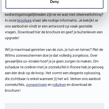
Deny
Een zonneluifel voor je woning in Ronse uitkiezen, doe je niet
zomaar. Welk model? Wit of zwart? Welke
bedieningsmogelijkheden zijn er en wat met sfeerverlichting?
In onze
brochure
staat alle nodige informatie. Je bekijkt er
ons aanbod en vindt er een antwoord op vaak gestelde
vragen. Download hier de brochure en geef je buitenleven een
upgrade!
Wil je maximaal genieten van de zon, je tuin en terras? Met de
Wilms zonneschermen doe je dat volledig zorgeloos. Over
gevaarlijke uv-stralen hoef je je geen zorgen te maken. Om
schaduw te creëren met je zonneluifel in Ronse heb je genoeg
aan één druk op de knop. Het vormt een elegante oplossing,
die zichtbaar is enkel wanneer jij het wil. Verken ons aanbod
zonneluifels,
zonweringen
en
rolluiken
en download de
brochure!