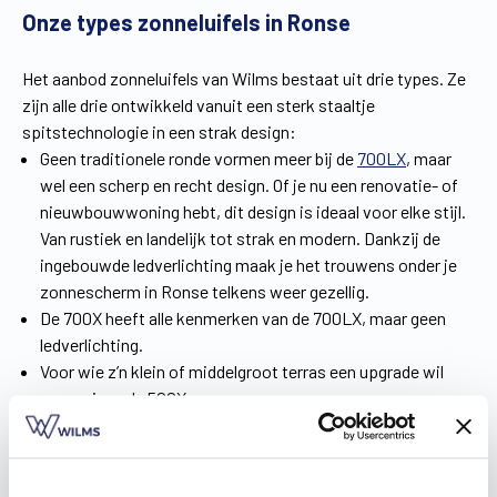
Onze types zonneluifels in Ronse
Het aanbod zonneluifels van Wilms bestaat uit drie types. Ze
zijn alle drie ontwikkeld vanuit een sterk staaltje
spitstechnologie in een strak design:
Geen traditionele ronde vormen meer bij de
700LX
, maar
wel een scherp en recht design. Of je nu een renovatie- of
nieuwbouwwoning hebt, dit design is ideaal voor elke stijl.
Van rustiek en landelijk tot strak en modern. Dankzij de
ingebouwde ledverlichting maak je het trouwens onder je
zonnescherm in Ronse telkens weer gezellig.
De 700X heeft alle kenmerken van de 700LX, maar geen
ledverlichting.
Voor wie z’n klein of middelgroot terras een upgrade wil
geven, is er de 500X.
Denk je eraan om een zonneluifel te kopen, maar weet je niet
welke de beste keuze is? In
onze brochure
doe je de nodige