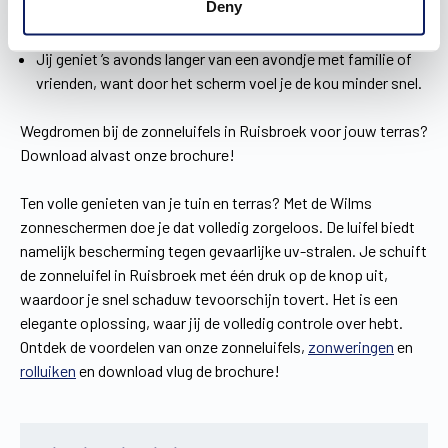
Deny
zonneschijn. Zo kunnen je kinderen veilig buitenspelen en
geniet jij van een middagje ontspannen op het terras.
Jij geniet ’s avonds langer van een avondje met familie of
vrienden, want door het scherm voel je de kou minder snel.
Wegdromen bij de zonneluifels in Ruisbroek voor jouw terras?
Download alvast onze brochure!
Ten volle genieten van je tuin en terras? Met de Wilms
zonneschermen doe je dat volledig zorgeloos. De luifel biedt
namelijk bescherming tegen gevaarlijke uv-stralen. Je schuift
de zonneluifel in Ruisbroek met één druk op de knop uit,
waardoor je snel schaduw tevoorschijn tovert. Het is een
elegante oplossing, waar jij de volledig controle over hebt.
Ontdek de voordelen van onze zonneluifels,
zonweringen
en
rolluiken
en download vlug de brochure!