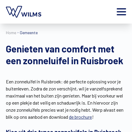
Menu
Home
Gemeente
particulier
Ik ben een
Genieten van comfort met
Home
een zonneluifel in Ruisbroek
Producten
Inspiratie
Tools
Een zonneluifel in Ruisbroek: dé perfecte oplossing voor je
Contact
buitenleven. Zodra de zon verschijnt, wil je vanzelfsprekend
Extra
maximaal van het buiten zijn genieten. Maar bij voorkeur wel
Jobs
op een plekje dat veilig en schaduwrijk is. En hiervoor zijn
onze zonneluifels precies wat je nodig hebt. Werp alvast een
Wilms World
blik op ons aanbod en download
de brochure
!
NL