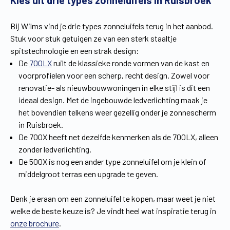
Kies uit drie types zonneluifels in Ruisbroek
Vind een verdeler
Offerte op maat
Bij Wilms vind je drie types zonneluifels terug in het aanbod.
Gratis brochure
Stuk voor stuk getuigen ze van een sterk staaltje
spitstechnologie en een strak design:
De
700LX
ruilt de klassieke ronde vormen van de kast en
voorprofielen voor een scherp, recht design. Zowel voor
renovatie- als nieuwbouwwoningen in elke stijl is dit een
ideaal design. Met de ingebouwde ledverlichting maak je
het bovendien telkens weer gezellig onder je zonnescherm
in Ruisbroek.
De 700X heeft net dezelfde kenmerken als de 700LX, alleen
zonder ledverlichting.
De 500X is nog een ander type zonneluifel om je klein of
middelgroot terras een upgrade te geven.
Denk je eraan om een zonneluifel te kopen, maar weet je niet
welke de beste keuze is? Je vindt heel wat inspiratie terug in
onze brochure
.