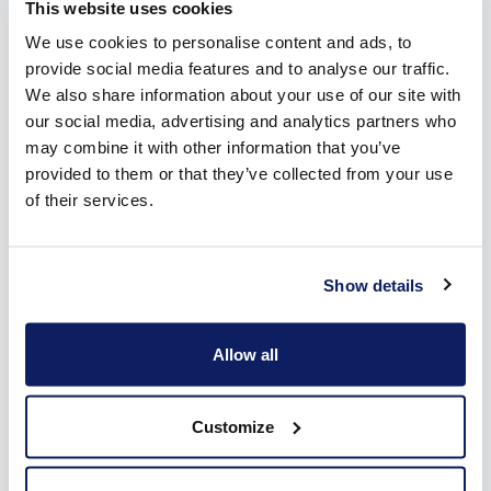
This website uses cookies
We use cookies to personalise content and ads, to
provide social media features and to analyse our traffic.
We also share information about your use of our site with
our social media, advertising and analytics partners who
may combine it with other information that you’ve
provided to them or that they’ve collected from your use
of their services.
De vele voordelen van een zonnescherm in
Ruisbroek
Show details
Dankzij het
zonnescherm
in Ruisbroek geniet je langer en
meer van je tuin en terras. Met zo'n scherm heb je dan ook
heel wat voordelen.
Allow all
Wanneer je zonneluifel zichtbaar is, is volledig jouw keuze.
Of je nu kiest voor een afstandsbediening, een app of een
domoticasysteem, met slechts één druk op de knop laat je
Customize
het scherm tevoorschijn komen.
Je creëert gemakkelijk een schaduwrijke plek bij felle