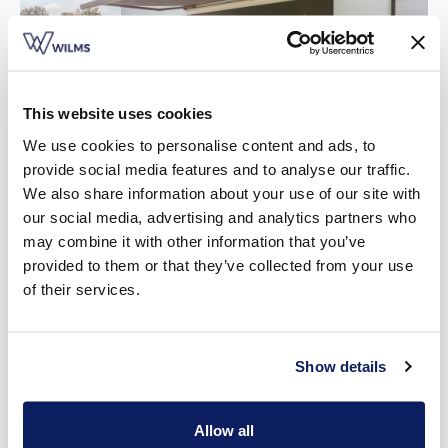
This website uses cookies
We use cookies to personalise content and ads, to
provide social media features and to analyse our traffic.
We also share information about your use of our site with
our social media, advertising and analytics partners who
may combine it with other information that you’ve
De voordelen van een zonnescherm in s
provided to them or that they’ve collected from your use
Herenelderen
of their services.
Dankzij je
zonnescherm
in s Herenelderen geniet je meer en
langer van je terras en tuin. Zo'n scherm heeft dan ook heel
Show details
wat voordelen.
Jij beslist wanneer je zonneluifel zichtbaar is. Of je nu kiest
Allow all
voor een app, een domoticasysteem of een