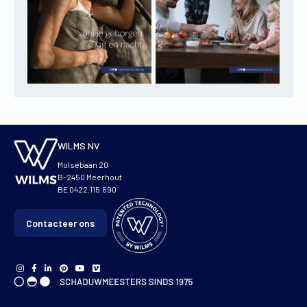
WILMS NV
Molsebaan 20
B-2450 Meerhout
BE 0422.115.690
Contacteer ons