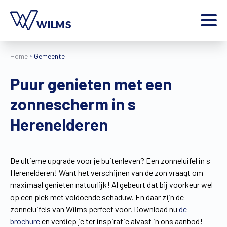
Menu
Home
Gemeente
particulier
Ik ben een
Puur genieten met een
Home
zonnescherm in s
Producten
Inspiratie
Herenelderen
Tools
Contact
Extra
De ultieme upgrade voor je buitenleven? Een zonneluifel in s
Herenelderen! Want het verschijnen van de zon vraagt om
Jobs
maximaal genieten natuurlijk! Al gebeurt dat bij voorkeur wel
Wilms World
op een plek met voldoende schaduw. En daar zijn de
NL
zonneluifels van Wilms perfect voor. Download nu
de
brochure
en verdiep je ter inspiratie alvast in ons aanbod!