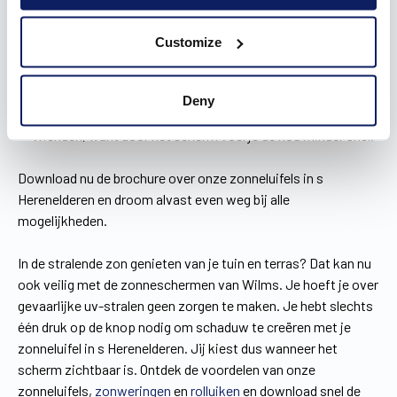
afstandsbediening, met slechts één druk op de knop rolt
het scherm uit.
Customize
Je bent zeker van een optimale bescherming tegen de zon.
Je kinderen spelen zo veilig buiten en jij brengt zonder
problemen een namiddag door op het terras.
Deny
Jij geniet ’s avonds langer van een avondje met familie of
vrienden, want door het scherm voel je de kou minder snel.
Download nu de brochure over onze zonneluifels in s
Herenelderen en droom alvast even weg bij alle
mogelijkheden.
In de stralende zon genieten van je tuin en terras? Dat kan nu
ook veilig met de zonneschermen van Wilms. Je hoeft je over
gevaarlijke uv-stralen geen zorgen te maken. Je hebt slechts
één druk op de knop nodig om schaduw te creëren met je
zonneluifel in s Herenelderen. Jij kiest dus wanneer het
scherm zichtbaar is. Ontdek de voordelen van onze
zonneluifels,
zonweringen
en
rolluiken
en download snel de