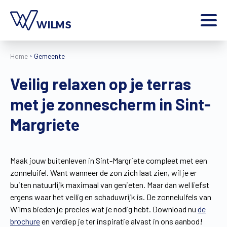
Menu
Home
Gemeente
particulier
Ik ben een
Veilig relaxen op je terras
Home
met je zonnescherm in Sint-
Producten
Inspiratie
Margriete
Tools
Contact
Extra
Maak jouw buitenleven in Sint-Margriete compleet met een
zonneluifel. Want wanneer de zon zich laat zien, wil je er
Jobs
buiten natuurlijk maximaal van genieten. Maar dan wel liefst
Wilms World
ergens waar het veilig en schaduwrijk is. De zonneluifels van
NL
Wilms bieden je precies wat je nodig hebt. Download nu
de
brochure
en verdiep je ter inspiratie alvast in ons aanbod!