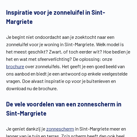
Vind een verdeler
Offerte op maat
Inspiratie voor je zonneluifel in Sint-
Margriete
Gratis brochure
Je begint niet ondoordacht aan je zoektocht naar een
zonneluifel voor je woning in Sint-Margriete. Welk model is
het meest geschikt? Zwart, of toch eerder wit? Hoe bedien je
het en wat met sfeerverlichting? De oplossing: onze
brochure
over zonneluifels. Het geeft je een goed beeld van
ons aanbod en biedt je een antwoord op enkele veelgestelde
vragen. Doe alvast inspiratie op voor je buitenleven en
download nu de brochure.
De vele voordelen van een zonnescherm in
Sint-Margriete
Je geniet dankzij je
zonnescherm
in Sint-Margriete meer en
langer van je tuin en terras. Zo'n scherm heeft dan ook heel