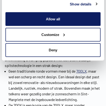
Show details
Allow all
Customize
Kies uit drie types zonneluifels
Deny
Wilms heeft drie types zonneluifels in de aanbieding. De
ontwikkeling ervan ging gepaard met een sterk staaltje
spitstechnologie in een strak design:
Geen traditionele ronde vormen meer bij de
700LX
, maar
wel een scherp en recht design. Een ideaal design dat past
bij zowel renovatie- als nieuwbouwwoningen in elke stijl.
Landelijk, rustiek, modern of strak. Bovendien maak je het
telkens weer gezellig onder je zonnescherm in Sint-
Margriete met de ingebouwde ledverlichting.
De 700X is een kopie van de 700LX, maar zonder