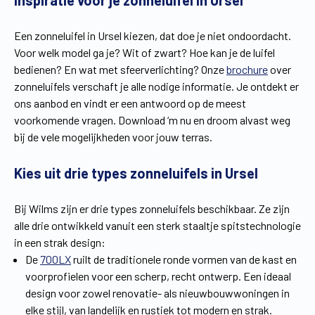
Inspiratie voor je zonneluifel in Ursel
Vind een verdeler
Offerte op maat
Een zonneluifel in Ursel kiezen, dat doe je niet ondoordacht.
Gratis brochure
Voor welk model ga je? Wit of zwart? Hoe kan je de luifel
bedienen? En wat met sfeerverlichting? Onze
brochure
over
zonneluifels verschaft je alle nodige informatie. Je ontdekt er
ons aanbod en vindt er een antwoord op de meest
voorkomende vragen. Download ‘m nu en droom alvast weg
bij de vele mogelijkheden voor jouw terras.
Kies uit drie types zonneluifels in Ursel
Bij Wilms zijn er drie types zonneluifels beschikbaar. Ze zijn
alle drie ontwikkeld vanuit een sterk staaltje spitstechnologie
in een strak design:
De
700LX
ruilt de traditionele ronde vormen van de kast en
voorprofielen voor een scherp, recht ontwerp. Een ideaal
design voor zowel renovatie- als nieuwbouwwoningen in
elke stijl, van landelijk en rustiek tot modern en strak.