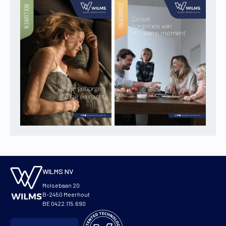
WILMS NV
Molsebaan 20
B-2450 Meerhout
BE 0422.115.690