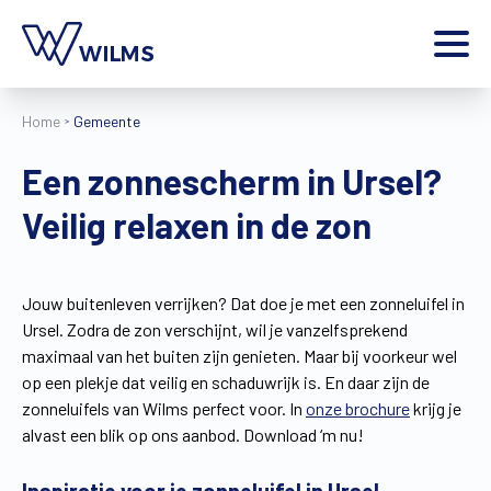
Menu
Home
Gemeente
particulier
Ik ben een
Een zonnescherm in Ursel?
Home
Veilig relaxen in de zon
Producten
Inspiratie
Tools
Jouw buitenleven verrijken? Dat doe je met een zonneluifel in
Contact
Ursel. Zodra de zon verschijnt, wil je vanzelfsprekend
Extra
maximaal van het buiten zijn genieten. Maar bij voorkeur wel
Jobs
op een plekje dat veilig en schaduwrijk is. En daar zijn de
zonneluifels van Wilms perfect voor. In
onze brochure
krijg je
Wilms World
alvast een blik op ons aanbod. Download ‘m nu!
NL