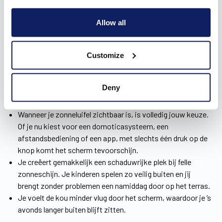
Allow all
De vele voordelen van een zonnescherm in
Ursel
Customize
Dankzij het
zonnescherm
in Ursel geniet je langer en meer van
Deny
je tuin en terras. Je mag dan ook rekenen op heel wat
voordelen.
Wanneer je zonneluifel zichtbaar is, is volledig jouw keuze.
Of je nu kiest voor een domoticasysteem, een
afstandsbediening of een app, met slechts één druk op de
knop komt het scherm tevoorschijn.
Je creëert gemakkelijk een schaduwrijke plek bij felle
zonneschijn. Je kinderen spelen zo veilig buiten en jij
brengt zonder problemen een namiddag door op het terras.
Je voelt de kou minder vlug door het scherm, waardoor je ’s
avonds langer buiten blijft zitten.