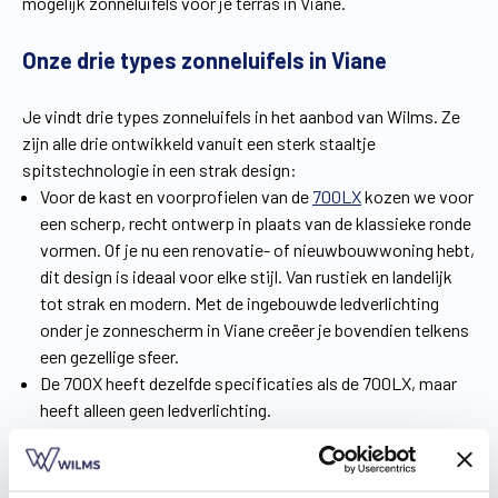
mogelijk zonneluifels voor je terras in Viane.
Onze drie types zonneluifels in Viane
Je vindt drie types zonneluifels in het aanbod van Wilms. Ze
zijn alle drie ontwikkeld vanuit een sterk staaltje
spitstechnologie in een strak design:
Voor de kast en voorprofielen van de
700LX
kozen we voor
een scherp, recht ontwerp in plaats van de klassieke ronde
vormen. Of je nu een renovatie- of nieuwbouwwoning hebt,
dit design is ideaal voor elke stijl. Van rustiek en landelijk
tot strak en modern. Met de ingebouwde ledverlichting
onder je zonnescherm in Viane creëer je bovendien telkens
een gezellige sfeer.
De 700X heeft dezelfde specificaties als de 700LX, maar
heeft alleen geen ledverlichting.
Voor wie z’n klein of middelgroot terras een upgrade wil
geven, is er de 500X.