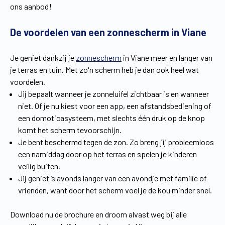
ons aanbod!
Vind een verdeler
Offerte op maat
De voordelen van een zonnescherm in Viane
Gratis brochure
Je geniet dankzij je
zonnescherm
in Viane meer en langer van
je terras en tuin. Met zo'n scherm heb je dan ook heel wat
voordelen.
Jij bepaalt wanneer je zonneluifel zichtbaar is en wanneer
niet. Of je nu kiest voor een app, een afstandsbediening of
een domoticasysteem, met slechts één druk op de knop
komt het scherm tevoorschijn.
Je bent beschermd tegen de zon. Zo breng jij probleemloos
een namiddag door op het terras en spelen je kinderen
veilig buiten.
Jij geniet ’s avonds langer van een avondje met familie of
vrienden, want door het scherm voel je de kou minder snel.
Download nu de brochure en droom alvast weg bij alle