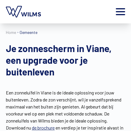
Menu
Home
Gemeente
particulier
Ik ben een
Je zonnescherm in Viane,
Home
een upgrade voor je
Producten
Inspiratie
buitenleven
Tools
Contact
Extra
Een zonneluifel in Viane is de ideale oplossing voor jouw
buitenleven. Zodra de zon verschijnt, wil je vanzelfsprekend
Jobs
maximaal van het buiten zijn genieten. Al gebeurt dat bij
Wilms World
voorkeur wel op een plek met voldoende schaduw. De
NL
zonneluifels van Wilms bieden je de ideale oplossing.
Download nu
de brochure
en verdiep je ter inspiratie alvast in