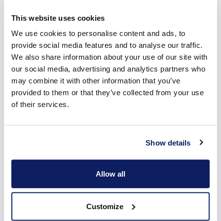
Van plan een zonneluifel aan te schaffen, maar heb je nog
This website uses cookies
geen idee welke? Je vindt heel wat inspiratie terug in
onze
brochure
.
We use cookies to personalise content and ads, to
provide social media features and to analyse our traffic.
We also share information about your use of our site with
our social media, advertising and analytics partners who
may combine it with other information that you’ve
provided to them or that they’ve collected from your use
of their services.
Show details
Allow all
Customize