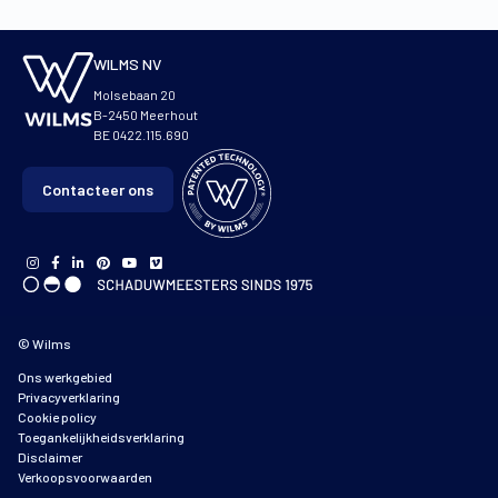
WILMS NV
Molsebaan 20
B-2450 Meerhout
BE 0422.115.690
Contacteer ons
© Wilms
Ons werkgebied
Privacyverklaring
Cookie policy
Toegankelijkheidsverklaring
Disclaimer
Verkoopsvoorwaarden