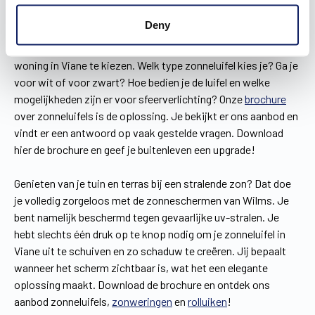
Inspiratie opdoen voor je zonneluifel in Viane
Deny
Het is geen gemakkelijke opgave om een zonneluifel voor je
woning in Viane te kiezen. Welk type zonneluifel kies je? Ga je
voor wit of voor zwart? Hoe bedien je de luifel en welke
mogelijkheden zijn er voor sfeerverlichting? Onze
brochure
over zonneluifels is de oplossing. Je bekijkt er ons aanbod en
vindt er een antwoord op vaak gestelde vragen. Download
hier de brochure en geef je buitenleven een upgrade!
Genieten van je tuin en terras bij een stralende zon? Dat doe
je volledig zorgeloos met de zonneschermen van Wilms. Je
bent namelijk beschermd tegen gevaarlijke uv-stralen. Je
hebt slechts één druk op te knop nodig om je zonneluifel in
Viane uit te schuiven en zo schaduw te creëren. Jij bepaalt
wanneer het scherm zichtbaar is, wat het een elegante
oplossing maakt. Download de brochure en ontdek ons
aanbod zonneluifels,
zonweringen
en
rolluiken
!