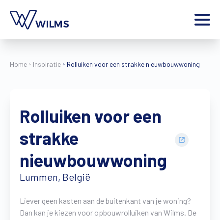
Menu
particulier
Ik ben een
Home
Inspiratie
Rolluiken voor een strakke nieuwbouwwoning
Home
Producten
Rolluiken voor een
Inspiratie
Tools
strakke
Contact
Extra
nieuwbouwwoning
Jobs
Lummen, België
Wilms World
NL
Liever geen kasten aan de buitenkant van je woning?
Dan kan je kiezen voor opbouwrolluiken van Wilms. De