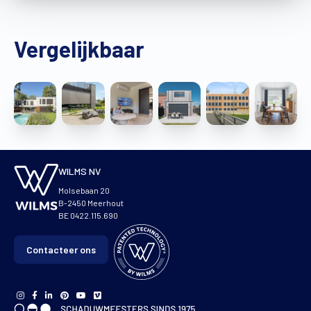
Vergelijkbaar
WILMS NV
Molsebaan 20
B-2450 Meerhout
BE 0422.115.690
Contacteer ons