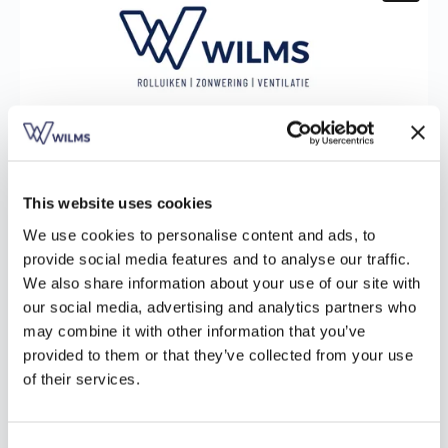
This website uses cookies
We use cookies to personalise content and ads, to
provide social media features and to analyse our traffic.
We also share information about your use of our site with
our social media, advertising and analytics partners who
may combine it with other information that you’ve
provided to them or that they’ve collected from your use
of their services.
Opbouwscreens op jouw maat
Wil je comfort, design en duurzaamheid combineren? Met de