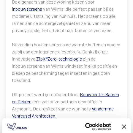
De eigenaars van deze woning kozen voor
Vind een verdeler
Offerte op maat
inbouwscreens
van Wilms, die perfect passen bij de
moderne uitstraling van hun huis. Met screens op alle
Gratis brochure
ramen aan de achtergevel genieten ze nu van meer
privacy zonder het uitzicht naar buiten te verliezen.
Bovendien houden screens de warmte buiten en dragen
ze bij aan een lager energieverbruik. Dankzij onze
innovatieve
ZipX®Zero-technologie
zijn de
inbouwscreens van Wilms windvast in elke positie en
bieden ze bescherming tegen insecten in gesloten
toestand.
Dit project werd gerealiseerd door
Bouwcenter Ramen
en Deuren
, één van onze partners gevestigd in
Arendonk. De architect van de woning is
Vandamme
Vanreusel Architecten
.