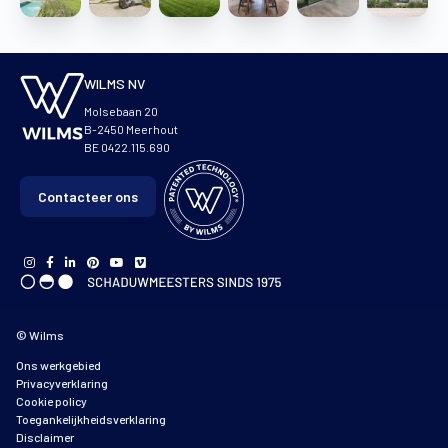
WILMS NV
Molsebaan 20
B-2450 Meerhout
BE 0422.115.690
Contacteer ons
© Wilms
Ons werkgebied
Privacyverklaring
Cookie policy
Toegankelijkheidsverklaring
Disclaimer