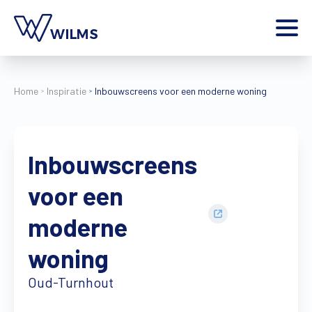
Menu
particulier
Ik ben een
Home
Inspiratie
Inbouwscreens voor een moderne woning
Home
Producten
Inbouwscreens
Inspiratie
Tools
voor een
Contact
Extra
moderne
Jobs
woning
Wilms World
Oud-Turnhout
NL